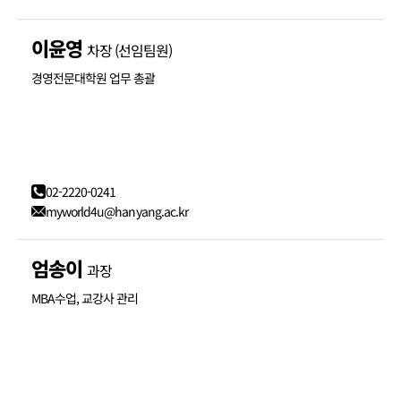
이윤영
차장 (선임팀원)
경영전문대학원 업무 총괄
02-2220-0241
myworld4u@hanyang.ac.kr
엄송이
과장
MBA수업, 교강사 관리