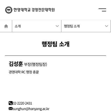
한양대학교
사이트맵 닫기
경영전문대학원
사이트
열기/
홈
닫기
소개
행정팀 소개
행정팀 소개
김성훈
부장(행정팀장)
경영대학 RC 행정 총괄
02-2220-2431
sunghun@hanyang.ac.kr