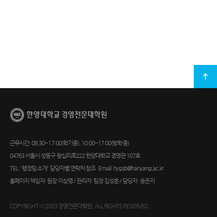
최상단
이동
근무시간: 08:30~17:00(학기중), 10:00~17:00(방학중)
04763 서울시 성동구 왕십리로222 한양대학교 경영관 107호
TEL: '행정팀 소개' 담당자별 연락처 참조 Email: hygsb@hanyang.ac.kr
홈페이지 책임자: 원장 이상명 / 관리자: 팀장 김성훈 / 담당자: 송은지
COPYRIGHT ⓒ 2023 경영전문대학원. ALL RIGHTS RESERVED.